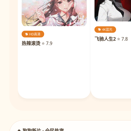
🐕 4K蓝光
🐕 HD高清
飞驰人生2
⭐ 7.8
热辣滚烫
⭐ 7.9
🔥 狗狗新片 · 全民热宠