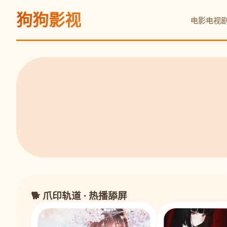
狗狗影视
电影
电视
🐕 爪印轨道 · 热播舔屏