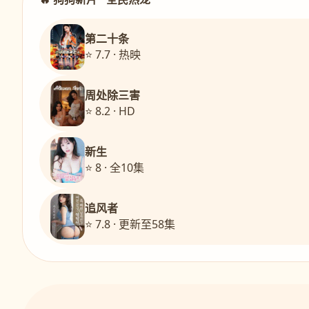
第二十条
⭐ 7.7 · 热映
周处除三害
⭐ 8.2 · HD
新生
⭐ 8 · 全10集
追风者
⭐ 7.8 · 更新至58集