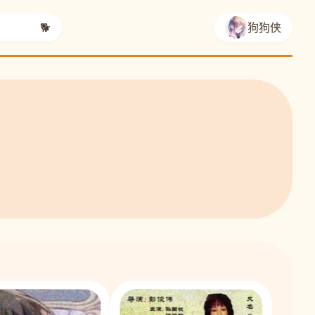
🐕
狗狗侠