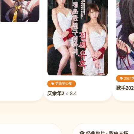
🐕 2024
🐕 更新至52集
歌手202
庆余年2
⭐ 8.4
🏆 经典狗片 · 影史不朽