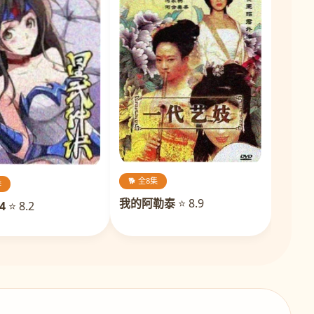
🐕 全8集
季
我的阿勒泰
⭐ 8.9
4
⭐ 8.2