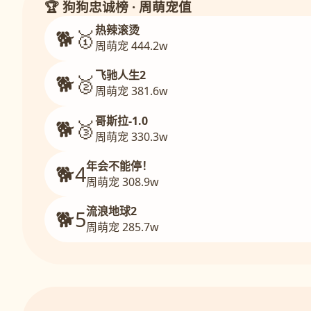
🏆 狗狗忠诚榜 · 周萌宠值
热辣滚烫
🐕🥇
周萌宠 444.2w
飞驰人生2
🐕🥈
周萌宠 381.6w
哥斯拉-1.0
🐕🥉
周萌宠 330.3w
年会不能停！
🐕4
周萌宠 308.9w
流浪地球2
🐕5
周萌宠 285.7w